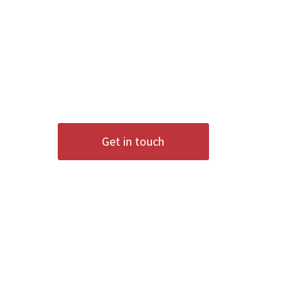
Contact us to implement you
Get in touch
Projects s