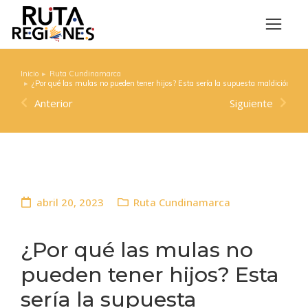
Inicio
Ruta Cundinamarca
Estás aquí:
¿Por qué las mulas no pueden tener hijos? Esta sería la supuesta maldición
Anterior
Siguiente
abril 20, 2023
Ruta Cundinamarca
¿Por qué las mulas no
pueden tener hijos? Esta
sería la supuesta