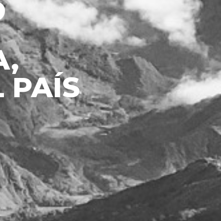
,
 PAÍS