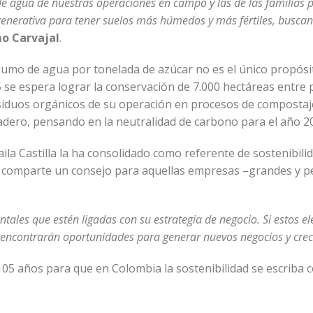
e agua de nuestras operaciones en campo y las de las familias 
generativa para tener suelos más húmedos y más fértiles, busca
mo Carvajal
.
umo de agua por tonelada de azúcar no es el único propósit
5 se espera lograr la conservación de 7.000 hectáreas entre p
iduos orgánicos de su operación en procesos de compostaje
adero, pensando en la neutralidad de carbono para el año 2
ila Castilla la ha consolidado como referente de sostenibili
, comparte un consejo para aquellas empresas –grandes y p
ntales que estén ligadas con su estrategia de negocio. Si estos e
e encontrarán oportunidades para generar nuevos negocios y crec
105 años para que en Colombia la sostenibilidad se escriba c