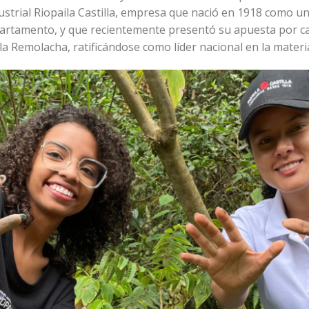
dustrial Riopaila Castilla, empresa que nació en 1918 como u
departamento, y que recientemente presentó su apuesta por c
la Remolacha, ratificándose como líder nacional en la materi