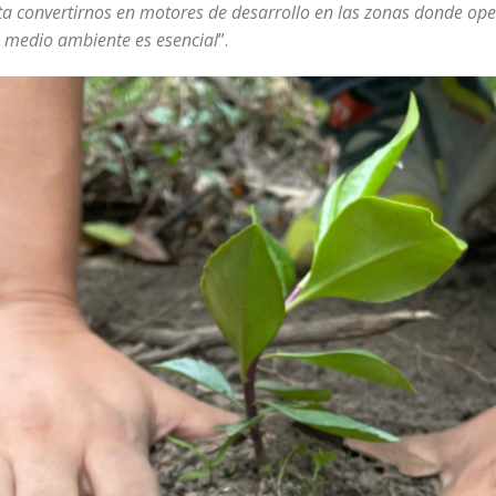
a convertirnos en motores de desarrollo en las zonas donde ope
l medio ambiente es esencial
”.