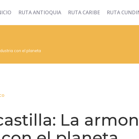
NICIO
RUTA ANTIOQUIA
RUTA CARIBE
RUTA CUND
ndustria con el planeta
co
castilla: La armon
 con el planeta