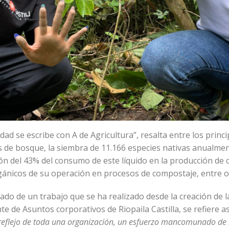
d se escribe con A de Agricultura”, resalta entre los princip
 de bosque, la siembra de 11.166 especies nativas anualment
ción del 43% del consumo de este líquido en la producción de
ánicos de su operación en procesos de compostaje, entre o
tado de un trabajo que se ha realizado desde la creación de 
nte de Asuntos corporativos de Riopaila Castilla, se refiere 
 reflejo de toda una organización, un esfuerzo mancomunado de