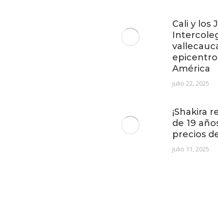
Cali y los
Intercoleg
vallecauc
epicentro
América
julio 22, 2025
¡Shakira r
de 19 año
precios d
julio 11, 2025