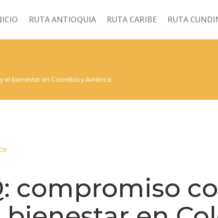
NICIO
RUTA ANTIOQUIA
RUTA CARIBE
RUTA CUND
y el bienestar en Colombia y América
co
: compromiso co
l bienestar en Co