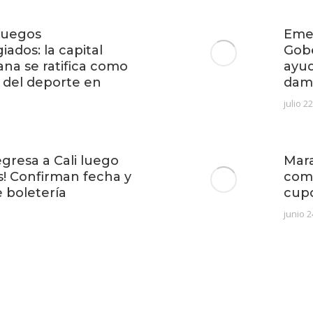
 Juegos
Emer
iados: la capital
Gob
ana se ratifica como
ayud
 del deporte en
dam
julio 2
egresa a Cali luego
Mara
s! Confirman fecha y
com
e boletería
cup
junio 2