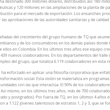
ha destinado 300 millones dólares, distribuidos así: 180 mill
éuticas y 120 millones en las ampliaciones de la planta de pa
ibución para el mercado de exportación. Los ensanches prod
 las aprobaciones de las autoridades sanitarias y de calida
añadas del crecimiento del grupo humano de TQ que asume 
olombianos y de los consumidores en los demás países donde t
e ellos en Colombia. En los últimos tres años ese equipo cre
439 nuevos colaboradores. En los departamentos del Valle de
pleo del grupo, que totaliza 6.119 colaboradores en esta r
ha esforzado en aplicar una filosofía corporativa que enfat
ransformación social. Esta visión se materializa en programas
munidades con las que interactúa. El 90% de los colaboradore
 Así mismo, en los últimos tres años, más de 700 colaborad
rado y postgrados). Por fuera de TQ, en los últimos 4 años 
n a 1.122 jóvenes talentosos de estratos 1, 2 y 3, que se fo