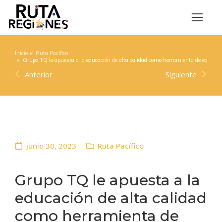
Inicio
Ruta Pacífico
Estás aquí:
Grupo TQ le apuesta a la educación de alta calidad como herramienta de equidad 
Anterior
Siguiente
junio 30, 2023
Ruta Pacífico
Grupo TQ le apuesta a la
educación de alta calidad
como herramienta de