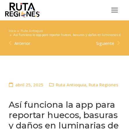
Inicio
Ruta Antioquia
Estás aquí:
Así funciona la app para reportar huecos, basuras y daños en luminarias de Med
Anterior
Siguiente
abril 25, 2025
Ruta Antioquia
,
Ruta Regiones
Así funciona la app para
reportar huecos, basuras
y daños en luminarias de