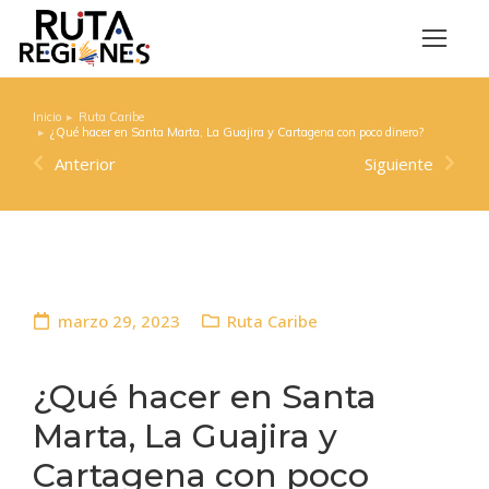
Inicio
Ruta Caribe
Estás aquí:
¿Qué hacer en Santa Marta, La Guajira y Cartagena con poco dinero?
Anterior
Siguiente
marzo 29, 2023
Ruta Caribe
¿Qué hacer en Santa
Marta, La Guajira y
Cartagena con poco