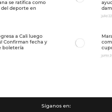
ana se ratifica como
ayud
 del deporte en
dam
julio 2
egresa a Cali luego
Mara
s! Confirman fecha y
com
e boletería
cup
junio 2
Síganos en: