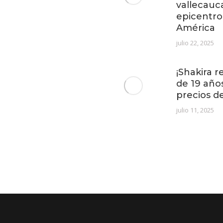
vallecauc
epicentro
América
julio 22, 2025
¡Shakira r
de 19 año
precios d
julio 11, 2025