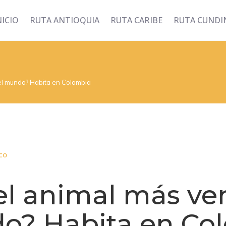
NICIO
RUTA ANTIOQUIA
RUTA CARIBE
RUTA CUND
el mundo? Habita en Colombia
co
 el animal más v
o? Habita en Co