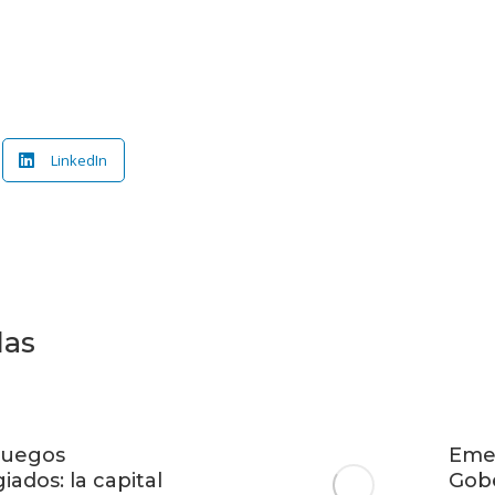
LinkedIn
das
 Juegos
Emer
iados: la capital
Gob