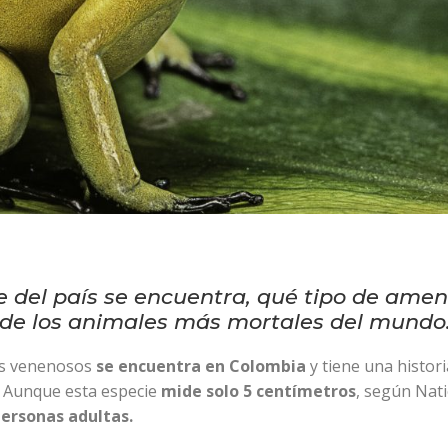
 del país se encuentra, qué tipo de ame
 de los animales más mortales del mundo
ás venenosos
se encuentra en Colombia
y tiene una histori
. Aunque esta especie
mide solo 5 centímetros
, según Nat
personas adultas.