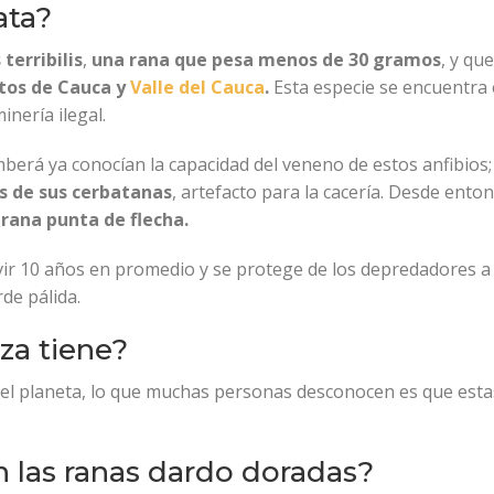
ata?
terribilis
,
una rana que pesa menos de 30 gramos
, y qu
os de Cauca y
Valle del Cauca
.
Esta especie se encuentra e
inería ilegal.
mberá ya conocían la capacidad del veneno de estos anfibios
os de sus cerbatanas
, artefacto para la cacería. Desde entonc
rana punta de flecha.
vir 10 años en promedio y se protege de los depredadores a
rde pálida.
za tiene?
el planeta, lo que muchas personas desconocen es que est
 las ranas dardo doradas?