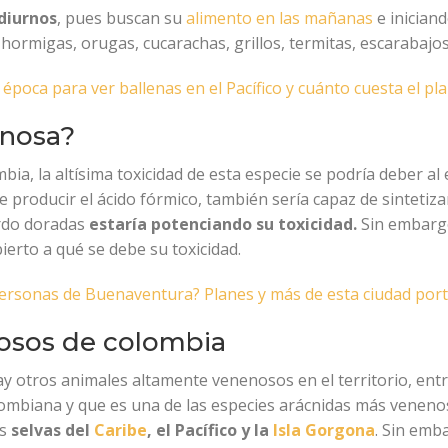
diurnos
, pues buscan su
alimento en las mañanas
e iniciand
hormigas, orugas, cucarachas, grillos, termitas, escarabajos
 época para ver ballenas en el Pacífico y cuánto cuesta el pl
enosa?
ia, la altísima toxicidad de esta especie se podría deber 
 producir el ácido fórmico, también sería capaz de sintetiza
ardo doradas
estaría potenciando su toxicidad.
Sin embargo
ierto a qué se debe su toxicidad.
 personas de Buenaventura? Planes y más de esta ciudad por
osos de colombia
hay otros animales altamente venenosos en el territorio, entr
olombiana y que es una de las especies arácnidas más venenos
as
selvas del
Caribe
, el Pacífico y la
Isla Gorgona
. Sin emb