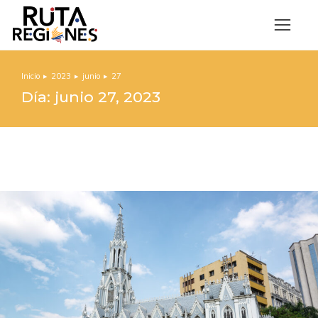
Inicio
2023
junio
27
Estás aquí:
Día: junio 27, 2023