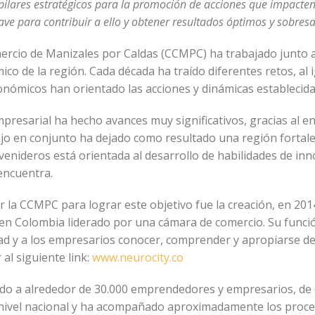
pilares estratégicos para la promoción de acciones que impacten 
ave para contribuir a ello y obtener resultados óptimos y sobresa
rcio de Manizales por Caldas (CCMPC) ha trabajado junto a
co de la región. Cada década ha traído diferentes retos, al i
conómicos han orientado las acciones y dinámicas establecida
mpresarial ha hecho avances muy significativos, gracias al e
bajo en conjunto ha dejado como resultado una región fortale
 venideros está orientada al desarrollo de habilidades de in
 encuentra.
r la CCMPC para lograr este objetivo fue la creación, en 201
o en Colombia liderado por una cámara de comercio. Su funció
 y a los empresarios conocer, comprender y apropiarse de l
al siguiente link:
www.neurocity.co
ado a alrededor de 30.000 emprendedores y empresarios, de d
a nivel nacional y ha acompañado aproximadamente los proc