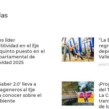
das
es líder
“La 
itividad en el Eje
regr
 quinto puesto en el
depo
partamental de
Vall
vidad 2025
junio 5
Saber 2.0’ lleva a
¡Pro
tageneros al Eje
del 
a conocer sobre el
La C
biente
tran
de l