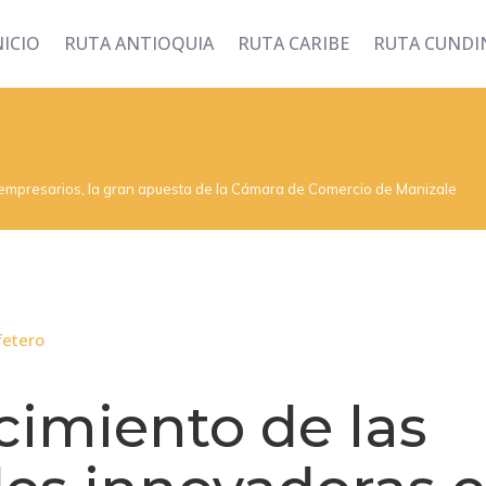
NICIO
RUTA ANTIOQUIA
RUTA CARIBE
RUTA CUND
os empresarios, la gran apuesta de la Cámara de Comercio de Manizales p
fetero
ecimiento de las