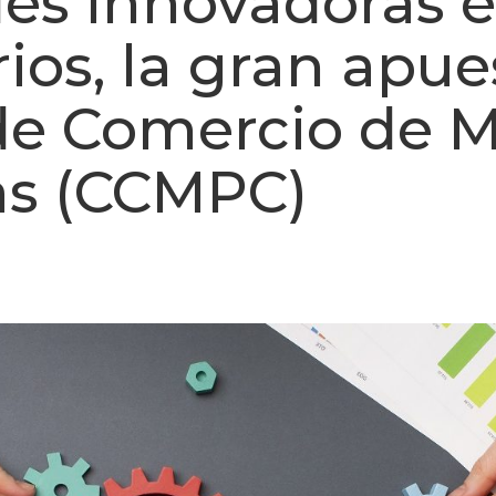
es innovadoras e
os, la gran apue
e Comercio de M
as (CCMPC)