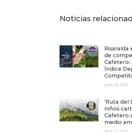
Noticias relaciona
Risaralda 
de compet
Cafetero:
Índice De
Competiti
junio 20, 2025
‘Ruta del 
niños car
Cafetero 
medio am
abril 11, 2025