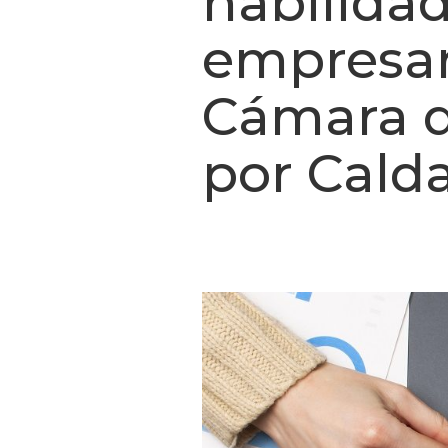
habilidad
empresari
Cámara d
por Cald