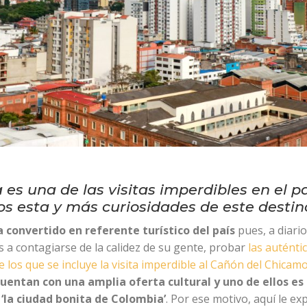
es una de las visitas imperdibles en el pa
 esta y más curiosidades de este destin
 convertido en referente turístico del país
pues, a diario
as a contagiarse de la calidez de su gente, probar
las auténti
e los que se incluye la visita imperdible al Cañón del Chicam
cuentan con una amplia oferta cultural y uno de ellos e
‘la ciudad bonita de Colombia’
. Por ese motivo, aquí le e