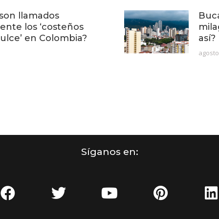
son llamados
Buca
nte los ‘costeños
mila
ulce’ en Colombia?
así?
agosto
Síganos en: