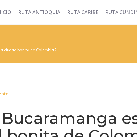
NICIO
RUTA ANTIOQUIA
RUTA CARIBE
RUTA CUND
a ciudad bonita de Colombia’?
ente
 Bucaramanga es
d bonita de Colo