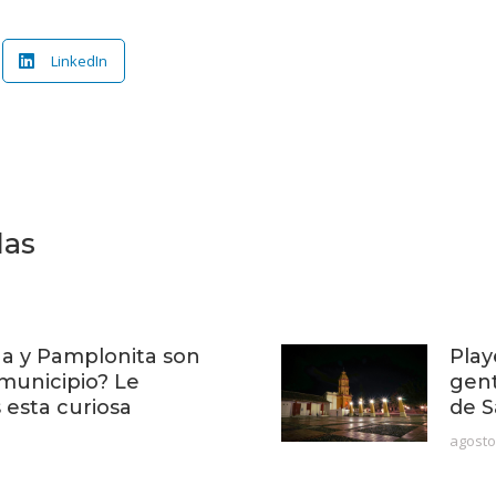
LinkedIn
das
a y Pamplonita son
Play
municipio? Le
gent
esta curiosa
de 
agosto