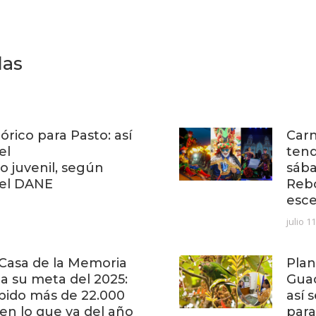
das
órico para Pasto: así
Carn
el
tend
 juvenil, según
sába
del DANE
Reb
esc
julio 1
Casa de la Memoria
Plan
 a su meta del 2025:
Gua
ibido más de 22.000
así 
 en lo que va del año
para