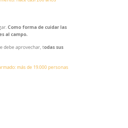
gar.
Como forma de cuidar las
es al campo.
e debe aprovechar, t
odas sus
o armado: más de 19.000 personas