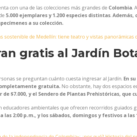
nta con una de las colecciones más grandes de
Colombia
. 
 de
5.000 ejemplares y 1.200 especies distintas
.
Además, c
ecímenes a su colección.
s sostenible de Medellín: tiene teatro y vistas panorámicas d
an gratis al Jardín Bot
sonas se preguntan cuánto cuesta ingresar al Jardín.
En su
 completamente gratuita.
No obstante, hay dos espacios ed
 de $7.000, y el Sendero de Plantas Prehistóricas, que c
n educadores ambientales que ofrecen recorridos guiados gr
 a las 2:00 p. m., y los sábados, domingos y festivos a las 
a de la independencia de Colombia»: ¿por qué? Historia del 