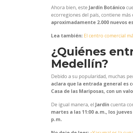
Ahora bien, este
Jardín Botánico
cue
ecorregiones del país, contiene más
aproximadamente 2.000 nuevos esp
Lea también:
El centro comercial má
¿Quiénes entr
Medellín?
Debido a su popularidad, muchas per
aclara que la entrada general es
Casa de las Mariposas, con un valor
De igual manera, el
Jardín
cuenta co
martes a las 11:00 a. m., los jueves
p. m.
No deje de leer:
«Yarumal es la cun