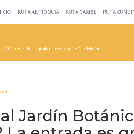
NICIO
RUTA ANTIOQUIA
RUTA CARIBE
RUTA CUND
dellín? La entrada es gratis a excepción de 2 actividades
zed
al Jardín Botáni
 La entrada es gr