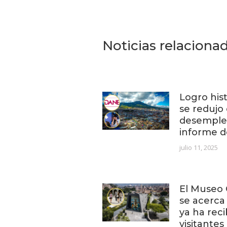
Noticias relaciona
Logro hist
se redujo 
desempleo
informe 
julio 11, 2025
El Museo 
se acerca
ya ha rec
visitantes