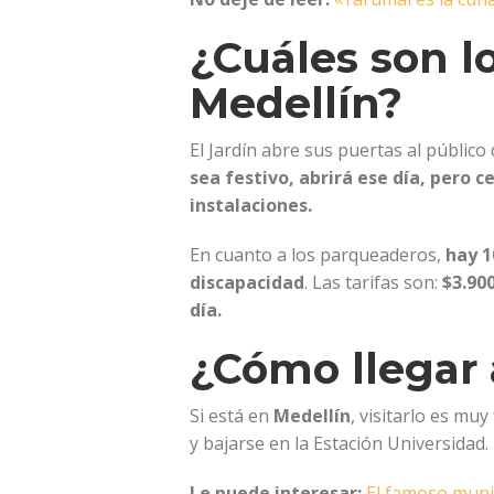
¿Cuáles son l
Medellín?
El Jardín abre sus puertas al público
sea festivo, abrirá ese día, pero 
instalaciones.
En cuanto a los parqueaderos,
hay 1
discapacidad
. Las tarifas son:
$3.900
día.
¿Cómo llegar 
Si está en
Medellín
, visitarlo es mu
y bajarse en la Estación Universidad.
Le puede interesar:
El famoso munic