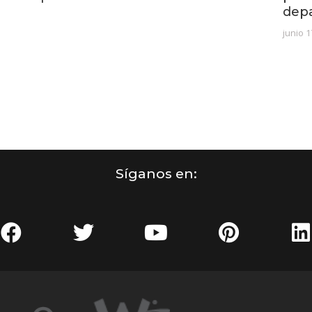
dep
junio 1
Síganos en: