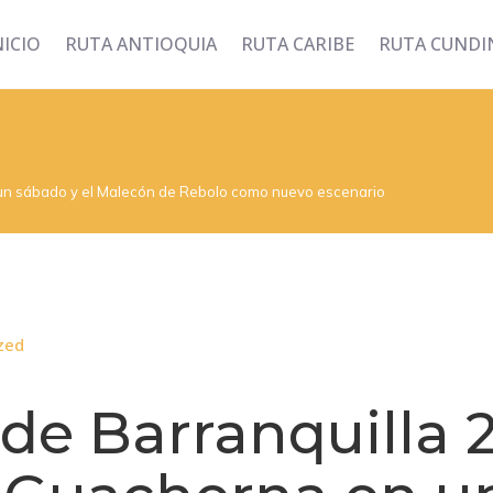
NICIO
RUTA ANTIOQUIA
RUTA CARIBE
RUTA CUND
 un sábado y el Malecón de Rebolo como nuevo escenario
zed
de Barranquilla 