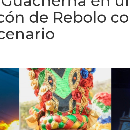
a Guacherna en u
ecón de Rebolo c
cenario