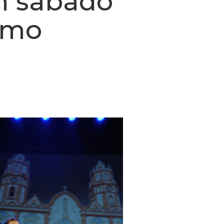
n sábado
omo