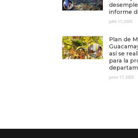
desempleo
informe 
julio 11, 2025
Plan de M
Guacamay
así se real
para la pr
departa
junio 17, 2025