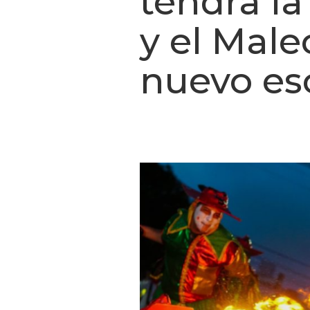
tendrá l
y el Mal
nuevo es