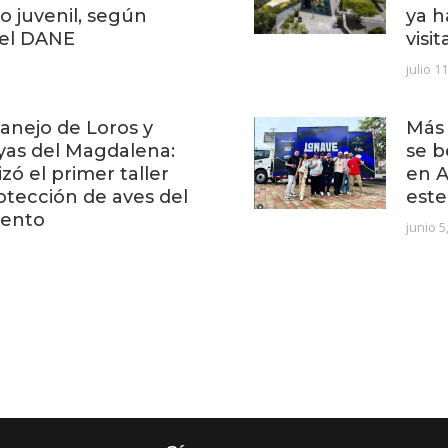
 juvenil, según
ya h
del DANE
visi
julio 1
anejo de Loros y
Más 
as del Magdalena:
se b
izó el primer taller
en A
otección de aves del
este
mento
junio 5