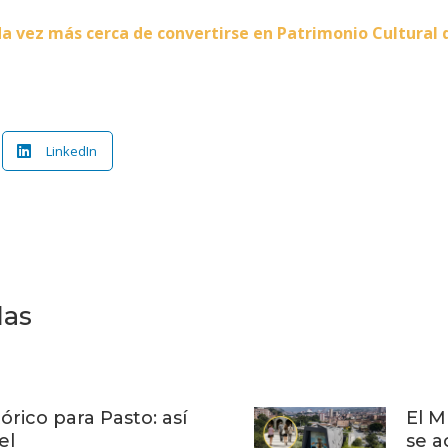
da vez más cerca de convertirse en Patrimonio Cultural 
LinkedIn
das
órico para Pasto: así
El M
el
se a