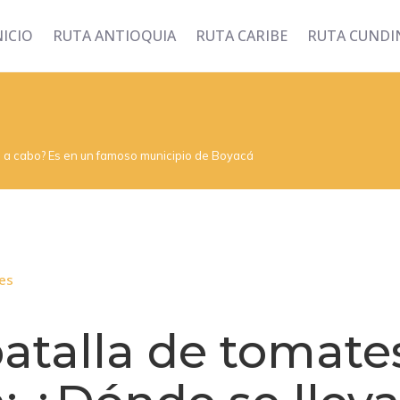
NICIO
RUTA ANTIOQUIA
RUTA CARIBE
RUTA CUND
a a cabo? Es en un famoso municipio de Boyacá
es
atalla de tomate