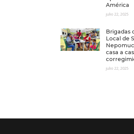
América
julio 22, 2025
Brigadas d
Local de 
Nepomuce
casa a cas
corregimi
julio 22, 2025