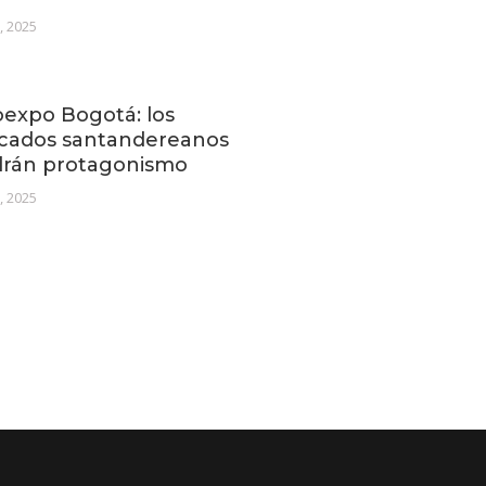
2, 2025
expo Bogotá: los
cados santandereanos
drán protagonismo
1, 2025