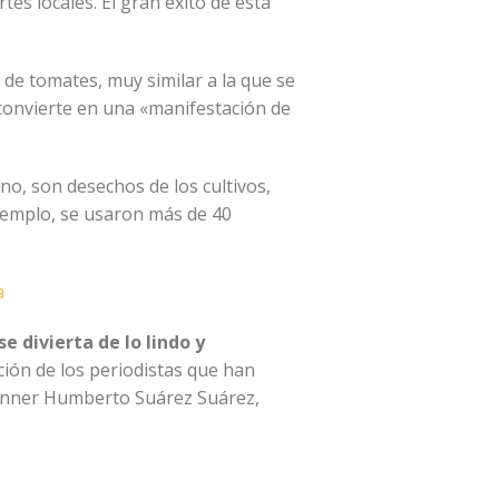
es locales. El gran éxito de esta
a de tomates, muy similar a la que se
convierte en una «manifestación de
o, son desechos de los cultivos,
ejemplo, se usaron más de 40
a
 divierta de lo lindo y
ción de los periodistas que han
Heynner Humberto Suárez Suárez,