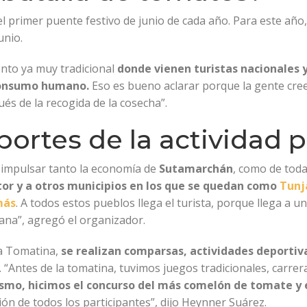
l primer puente festivo de junio de cada año. Para este año, l
unio.
ento ya muy tradicional
donde vienen turistas nacionales y
 consumo humano.
Eso es bueno aclarar porque la gente cre
és de la recogida de la cosecha”.
portes de la actividad 
o impulsar tanto la economía de
Sutamarchán
, como de toda
tor y a otros municipios en los que se quedan como
Tunja
más
. A todos estos pueblos llega el turista, porque llega a u
na”, agregó el organizador.
la Tomatina,
se realizan comparsas, actividades deportiva
 “Antes de la tomatina, tuvimos juegos tradicionales, carrer
smo, hicimos el concurso del más comelón de tomate y
ón de todos los participantes”, dijo Heynner Suárez.