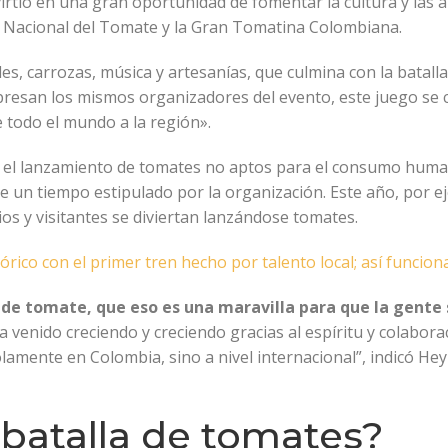
tió en una gran oportunidad de fomentar la cultura y las art
val Nacional del Tomate y la Gran Tomatina Colombiana.
iles, carrozas, música y artesanías, que culmina con la batall
presan los mismos organizadores del evento, este juego se 
de todo el mundo a la región».
en el lanzamiento de tomates no aptos para el consumo human
 de un tiempo estipulado por la organización. Este año, por 
s y visitantes se diviertan lanzándose tomates.
rico con el primer tren hecho por talento local; así funcion
e tomate, que eso es una maravilla para que la gente se
 venido creciendo y creciendo gracias al espíritu y colabora
olamente en Colombia, sino a nivel internacional”, indicó 
 batalla de tomates?