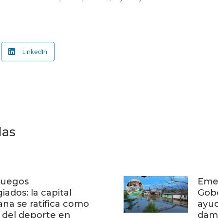
LinkedIn
das
 Juegos
Emer
iados: la capital
Gob
ana se ratifica como
ayud
 del deporte en
dam