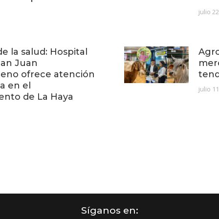
julio 2
e la salud: Hospital
Agro
San Juan
mer
no ofrece atención
ten
a en el
julio 1
ento de La Haya
Síganos en: