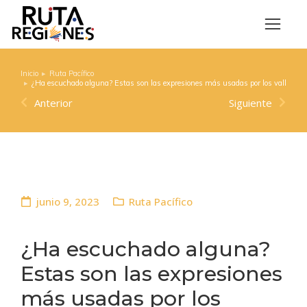
Inicio
Ruta Pacífico
Estás aquí:
¿Ha escuchado alguna? Estas son las expresiones más usadas por los vallecau
Anterior
Siguiente
junio 9, 2023
Ruta Pacífico
¿Ha escuchado alguna?
Estas son las expresiones
más usadas por los