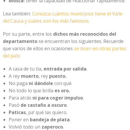
Mosca:
tener la capacidad de reaccionar rápidamente.
Lea también:
Conozca cuántos municipios tiene el Valle
del Cauca y cuáles son los más famosos
Por su parte, entre los
dichos más reconocidos del
departamento
se encuentran los siguientes. Recuerde
que varios de ellos en ocasiones
se dicen en otras partes
del país
:
A casa de tu tía,
entrada por salida
.
A rey
muerto
, rey
puesto.
No paga
ni dándole
con qué.
No todo lo que brilla
es oro.
Para atrás
ni para coger impulso
.
Pasó
de castaño a oscuro
.
Paticas
, pa’ qué las quiero.
Poner en
bandeja de plata
.
Volvió todo un
zaperoco
.