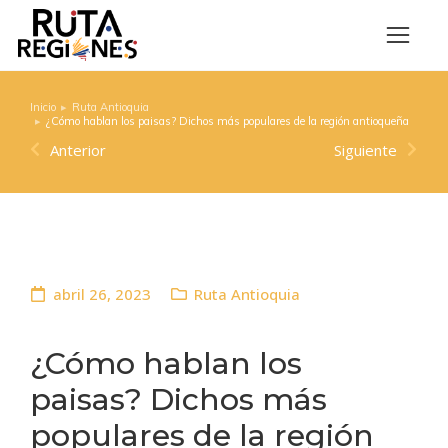
Inicio
Ruta Antioquia
Estás aquí:
¿Cómo hablan los paisas? Dichos más populares de la región antioqueña
Anterior
Siguiente
abril 26, 2023
Ruta Antioquia
¿Cómo hablan los
paisas? Dichos más
populares de la región