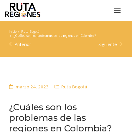
Inicio
Ruta Bogotá
Estás aquí:
¿Cuáles son los problemas de las regiones en Colombia?
Anterior
Siguiente
marzo 24, 2023
Ruta Bogotá
¿Cuáles son los
problemas de las
regiones en Colombia?