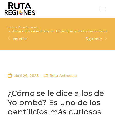
Inicio
Ruta Antioquia
Estás aquí:
¿Cómo se le dice a los de Yolombó? Es uno de los gentilicios más curiosos de Ant
Anterior
Siguiente
abril 26, 2023
Ruta Antioquia
¿Cómo se le dice a los de
Yolombó? Es uno de los
gentilicios más curiosos