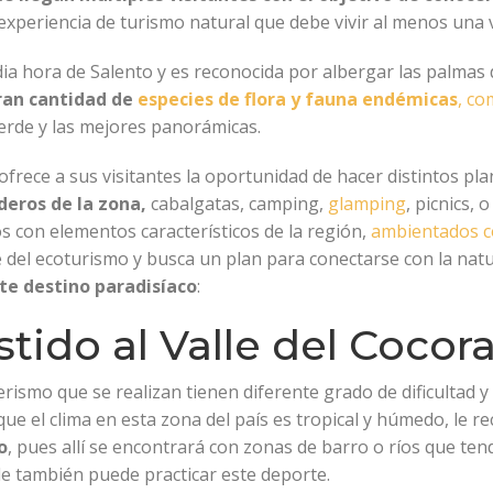
 experiencia de turismo natural que debe vivir al menos una 
ia hora de Salento y es reconocida por albergar las palmas
ran cantidad de
especies de flora y fauna endémicas
, co
erde y las mejores panorámicas.
 ofrece a sus visitantes la oportunidad de hacer distintos p
deros de la zona,
cabalgatas, camping,
glamping
, picnics, 
os con elementos característicos de la región,
ambientados co
e del ecoturismo y busca un plan para conectarse con la nat
ste destino paradisíaco
:
tido al Valle del Cocor
rismo que se realizan tienen diferente grado de dificultad y
que el clima en esta zona del país es tropical y húmedo, le
o
, pues allí se encontrará con zonas de barro o ríos que te
de también puede practicar este deporte.