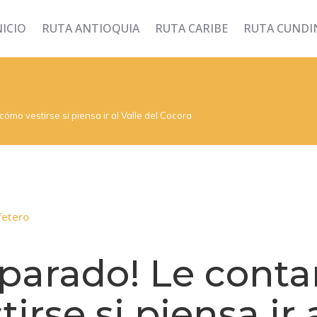
NICIO
RUTA ANTIOQUIA
RUTA CARIBE
RUTA CUND
ómo vestirse si piensa ir al Valle del Cocora
fetero
eparado! Le cont
irse si piensa ir a