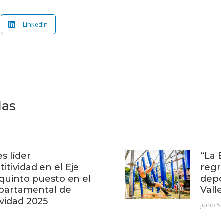
LinkedIn
das
es líder
“La 
itividad en el Eje
regr
 quinto puesto en el
depo
partamental de
Vall
vidad 2025
junio 5