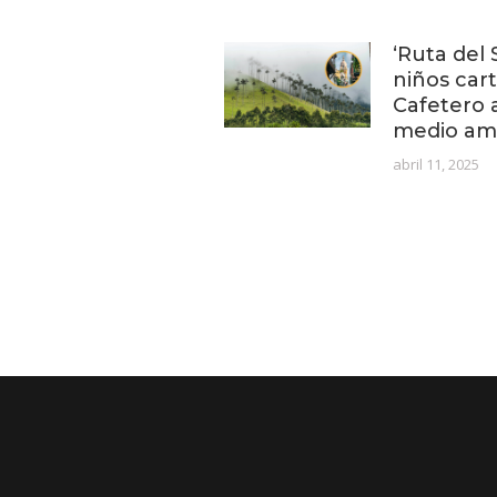
‘Ruta del 
niños car
Cafetero 
medio am
abril 11, 2025