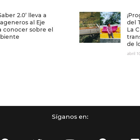
Saber 2.0’ lleva a
¡Pro
tageneros al Eje
del 
a conocer sobre el
La C
biente
tran
de l
abril 1
Síganos en: