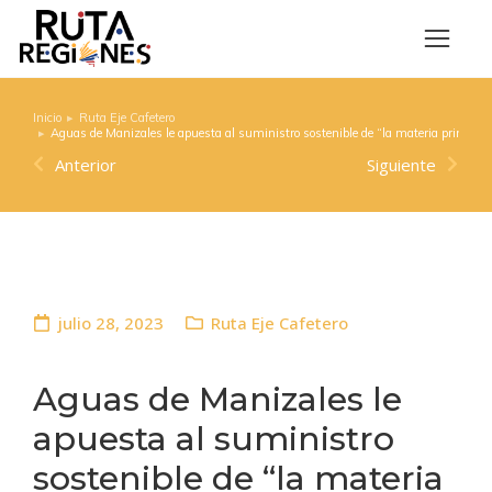
Inicio
Ruta Eje Cafetero
Estás aquí:
Aguas de Manizales le apuesta al suministro sostenible de “la materia prima de 
Anterior
Siguiente
julio 28, 2023
Ruta Eje Cafetero
Aguas de Manizales le
apuesta al suministro
sostenible de “la materia