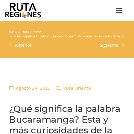
Inicio
Ruta Oriente
Estás aquí:
¿Qué significa la palabra Bucaramanga? Esta y más curiosidades de la ciudad
Anterior
Siguiente
agosto 24, 2023
Ruta Oriente
¿Qué significa la palabra
Bucaramanga? Esta y
más curiosidades de la