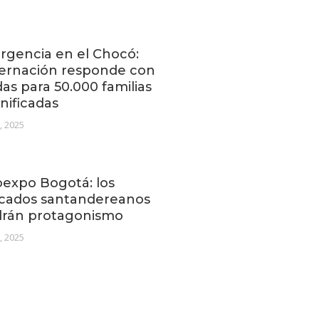
gencia en el Chocó:
ernación responde con
as para 50.000 familias
nificadas
2, 2025
expo Bogotá: los
cados santandereanos
drán protagonismo
1, 2025