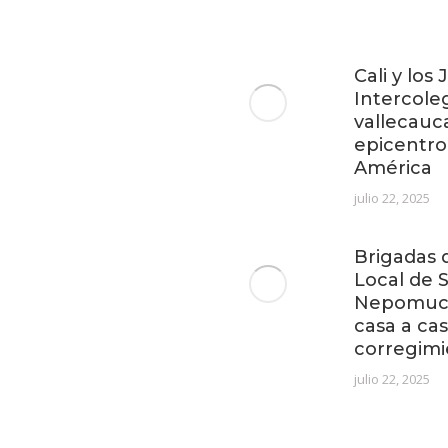
Cali y los
Intercoleg
vallecauc
epicentro
América
julio 22, 2025
Brigadas d
Local de 
Nepomuce
casa a cas
corregimi
julio 22, 2025