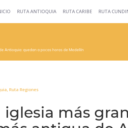
NICIO
RUTA ANTIOQUIA
RUTA CARIBE
RUTA CUND
 de Antioquia: quedan a pocas horas de Medellín
quia
,
Ruta Regiones
a iglesia más gra