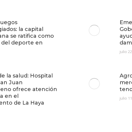
 Juegos
Emer
iados: la capital
Gob
ana se ratifica como
ayud
 del deporte en
dam
julio 2
e la salud: Hospital
Agro
San Juan
mer
no ofrece atención
ten
a en el
julio 1
ento de La Haya