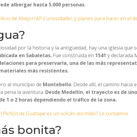
uede albergar hasta 5.000 personas
.
tilicio de Abejorral? Curiosidades y planes para hacer en el
igua?
sidad por la historia y la antigüedad, hay una iglesia que se 
ubicada en Sabaletas.
Fue construida en
1541
y declarada
delaciones para preservarla, una de las más representat
materiales más resistentes.
mero al municipio de
Montebello
. Desde allí, el camino hacia
 la pena la aventura.
Desde Medellín, el trayecto es de un
e 1 o 2 horas dependiendo el tráfico de la zona.
El Peñón de Guatapé es un volcán dormido? Le contamos
más bonita?