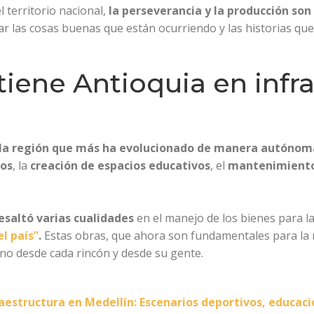
 territorio nacional,
la perseverancia y la producción so
tar las cosas buenas que están ocurriendo y las historias qu
.
tiene Antioquia en infr
la región que más ha evolucionado de manera autónoma
vos
, la
creación de espacios educativos
, el
mantenimiento 
esaltó varias cualidades
en el manejo de los bienes para l
el país”
.
Estas obras, que ahora son
fundamentales para la 
ino desde cada rincón y desde su gente.
raestructura en Medellín: Escenarios deportivos, educaci