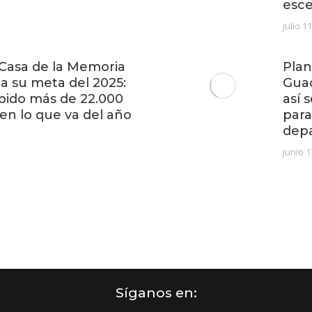
esc
julio 1
Casa de la Memoria
Plan
 a su meta del 2025:
Gua
ibido más de 22.000
así 
 en lo que va del año
para
dep
junio 1
Síganos en: