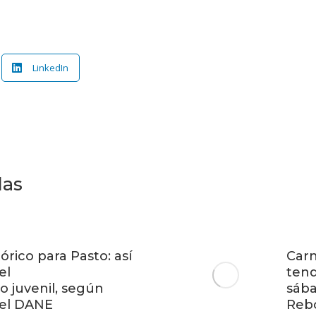
LinkedIn
das
órico para Pasto: así
Carn
el
tend
 juvenil, según
sába
del DANE
Reb