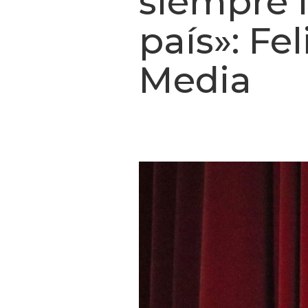
siempre 
país»: Fe
Media