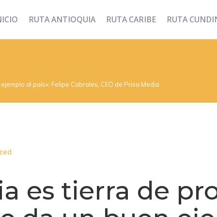
NICIO
RUTA ANTIOQUIA
RUTA CARIBE
RUTA CUND
 ejemplo al país»: Felipe Cabrales, CEO de Prisa Media
zed
a es tierra de pr