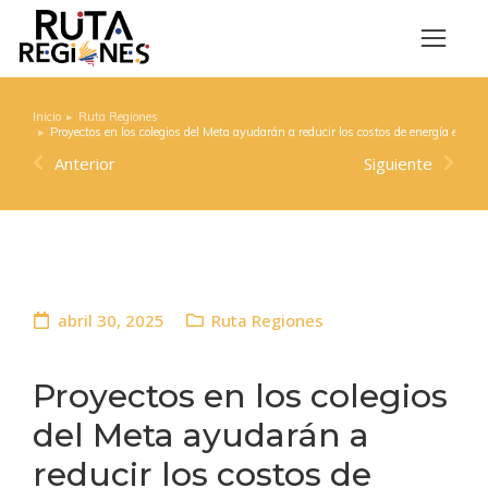
Inicio
Ruta Regiones
Estás aquí:
Proyectos en los colegios del Meta ayudarán a reducir los costos de energía eléctri
Anterior
Siguiente
abril 30, 2025
Ruta Regiones
Proyectos en los colegios
del Meta ayudarán a
reducir los costos de