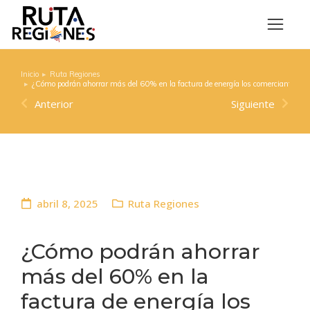
Inicio
Ruta Regiones
Estás aquí:
¿Cómo podrán ahorrar más del 60% en la factura de energía los comerciantes de
Anterior
Siguiente
abril 8, 2025
Ruta Regiones
¿Cómo podrán ahorrar
más del 60% en la
factura de energía los