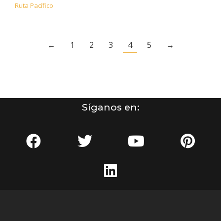
Ruta Pacífico
←
1
2
3
4
5
→
Síganos en: