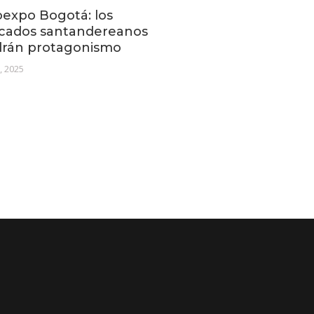
expo Bogotá: los
cados santandereanos
drán protagonismo
1, 2025