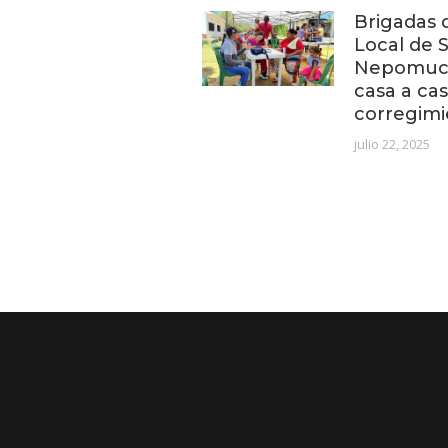
Brigadas d
Local de 
Nepomuce
casa a cas
corregimi
julio 22, 2025