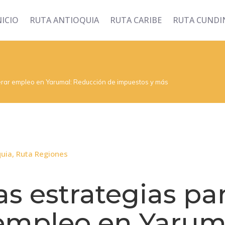
NICIO
RUTA ANTIOQUIA
RUTA CARIBE
RUTA CUND
erar empleo en Yarumal: Reducción de impuestos y más
quia
,
Ruta Regiones
s estrategias pa
empleo en Yarum