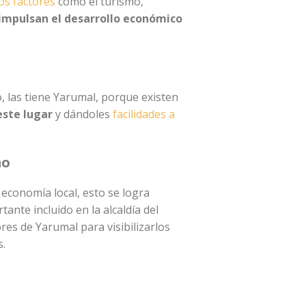
os factores
como el turismo,
 impulsan el desarrollo económico
o, las tiene Yarumal, porque existen
este lugar
y dándoles
facilidades a
mo
 economía local, esto se logra
nte incluido en la alcaldía del
res de Yarumal para visibilizarlos
s.