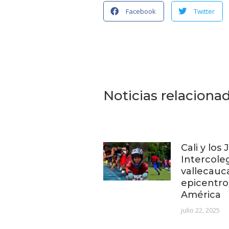
Facebook
Twitter
Noticias relaciona
Cali y los
Intercoleg
vallecauc
epicentro
América
julio 22, 2025