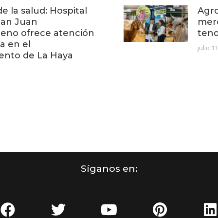
e la salud: Hospital
Agro
San Juan
mer
no ofrece atención
ten
a en el
julio 1
ento de La Haya
Síganos en: