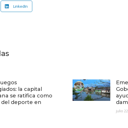
LinkedIn
das
 Juegos
Emer
iados: la capital
Gob
ana se ratifica como
ayud
 del deporte en
dam
julio 2