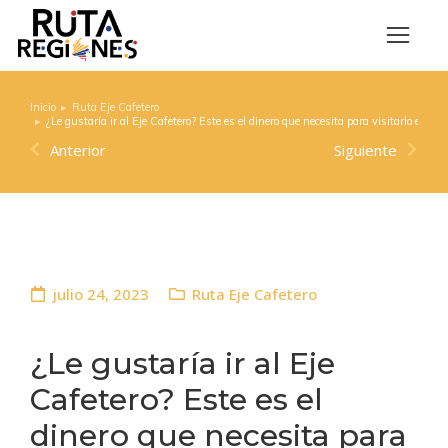
Inicio
Ruta Eje Cafetero
Estás aquí:
¿Le gustaría ir al Eje Cafetero? Este es el dinero que necesita para visitarlo en v
Anterior
Siguiente
julio 24, 2023
Ruta Eje Cafetero
¿Le gustaría ir al Eje
Cafetero? Este es el
dinero que necesita para