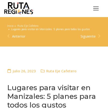
Inicio
Ruta Eje Cafetero
Estás aquí:
Lugares para visitar en Manizales: 5 planes para todos los gustos
Anterior
Siguiente
julio 26, 2023
Ruta Eje Cafetero
Lugares para visitar en
Manizales: 5 planes para
todos los gustos