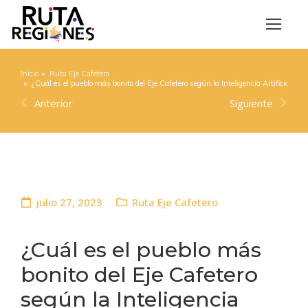
Inicio
Ruta Eje Cafetero
Estás aquí:
¿Cuál es el pueblo más bonito del Eje Cafetero según la Inteligencia Artificial?
Anterior
Siguiente
julio 27, 2023
Ruta Eje Cafetero
¿Cuál es el pueblo más
bonito del Eje Cafetero
según la Inteligencia