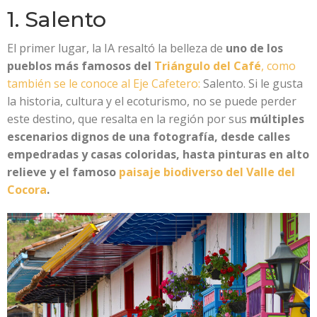
1. Salento
El primer lugar, la IA resaltó la belleza de
uno de los
pueblos más famosos del
Triángulo del Café
, como
también se le conoce al Eje Cafetero:
Salento. Si le gusta
la historia, cultura y el ecoturismo, no se puede perder
este destino, que resalta en la región por sus
múltiples
escenarios dignos de una fotografía, desde calles
empedradas y casas coloridas, hasta pinturas en alto
relieve y el famoso
paisaje biodiverso del Valle del
Cocora
.