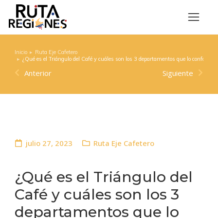
Inicio
Ruta Eje Cafetero
Estás aquí:
¿Qué es el Triángulo del Café y cuáles son los 3 departamentos que lo conforma
Anterior
Siguiente
julio 27, 2023
Ruta Eje Cafetero
¿Qué es el Triángulo del
Café y cuáles son los 3
departamentos que lo