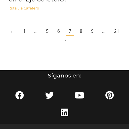
Ruta Eje Cafetero
←
1
…
5
6
7
8
9
…
21
→
Síganos en: