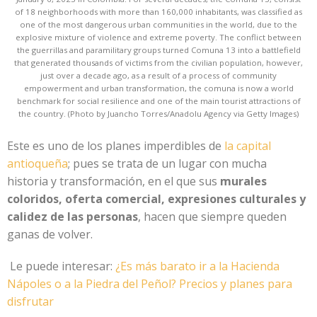
of 18 neighborhoods with more than 160,000 inhabitants, was classified as
one of the most dangerous urban communities in the world, due to the
explosive mixture of violence and extreme poverty. The conflict between
the guerrillas and paramilitary groups turned Comuna 13 into a battlefield
that generated thousands of victims from the civilian population, however,
just over a decade ago, as a result of a process of community
empowerment and urban transformation, the comuna is now a world
benchmark for social resilience and one of the main tourist attractions of
the country. (Photo by Juancho Torres/Anadolu Agency via Getty Images)
Este es uno de los planes imperdibles de
la capital
antioqueña
; pues se trata de un lugar con mucha
historia y transformación, en el que sus
murales
coloridos, oferta comercial, expresiones culturales y
calidez de las personas
, hacen que siempre queden
ganas de volver.
Le puede interesar:
¿Es más barato ir a la Hacienda
Nápoles o a la Piedra del Peñol? Precios y planes para
disfrutar