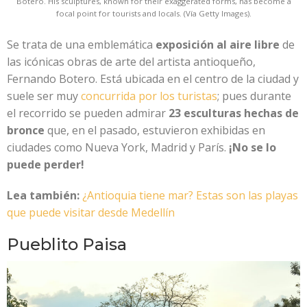
Botero. His sculptures, known for their exaggerated forms, has become a
focal point for tourists and locals. (Vía Getty Images).
Se trata de una emblemática
exposición al aire libre
de
las icónicas obras de arte del artista antioqueño,
Fernando Botero. Está ubicada en el centro de la ciudad y
suele ser muy
concurrida por los turistas
; pues durante
el recorrido se pueden admirar
23 esculturas hechas de
bronce
que, en el pasado, estuvieron exhibidas en
ciudades como Nueva York, Madrid y París.
¡No se lo
puede perder!
Lea también:
¿Antioquia tiene mar? Estas son las playas
que puede visitar desde Medellín
Pueblito Paisa