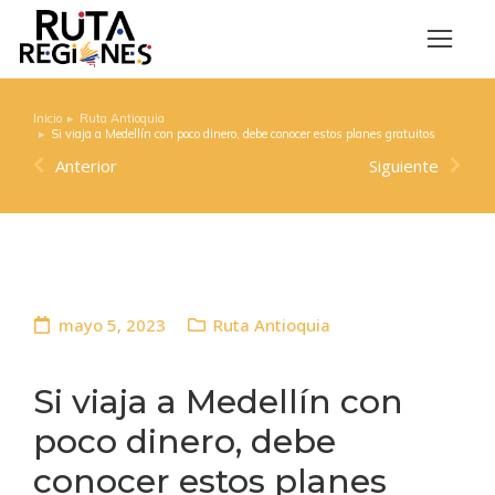
Inicio
Ruta Antioquia
Estás aquí:
Si viaja a Medellín con poco dinero, debe conocer estos planes gratuitos
Anterior
Siguiente
mayo 5, 2023
Ruta Antioquia
Si viaja a Medellín con
poco dinero, debe
conocer estos planes