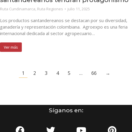
Ruta Cundinamarca
,
Ruta Regiones
julio 11, 2025
Los productos santandereanos se destacan por su diversidad,
ganadería y representación colombiana. Agroexpo es una feria
internacional dedicada al sector agropecuario…
Ver más
1
2
3
4
5
…
66
→
Síganos en: