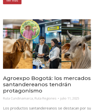
Ver más
Agroexpo Bogotá: los mercados
santandereanos tendrán
protagonismo
Ruta Cundinamarca
,
Ruta Regiones
julio 11, 2025
Los productos santandereanos se destacan por su