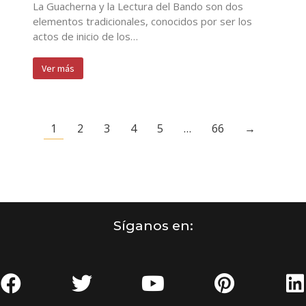
La Guacherna y la Lectura del Bando son dos
elementos tradicionales, conocidos por ser los
actos de inicio de los…
Ver más
1
2
3
4
5
…
66
→
Síganos en: