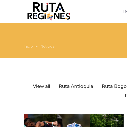
I
Inicio
Noticias
Estás aquí:
View all
Ruta Antioquia
Ruta Bogo